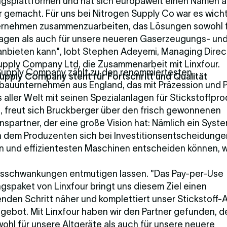
ngsplattformen und hat sich europaweit einen Namen a
 gemacht. Für uns bei Nitrogen Supply Co war es wicht
rnehmen zusammenzuarbeiten, das Lösungen sowohl f
lagen als auch für unsere neueren Gaserzeugungs- und
nbieten kann", lobt Stephen Adeyemi, Managing Direc
upply Company Ltd, die Zusammenarbeit mit Linxfour.
Supply Company zählt zu den renommiertesten
upply Company steht für Fortschritt und Qualität
auunternehmen aus England, das mit Präzession und 
aller Welt mit seinen Spezialanlagen für Stickstoffpro
, freut sich Bruckberger über den frisch gewonnenen
spartner, der eine große Vision hat: Nämlich ein Syst
in dem Produzenten sich bei Investitionsentscheidungen
 und effizientesten Maschinen entscheiden können, we
sschwankungen entmutigen lassen. "Das Pay-per-Use
gspaket von Linxfour bringt uns diesem Ziel einen
nden Schritt näher und komplettiert unser Stickstoff-
gebot. Mit Linxfour haben wir den Partner gefunden, 
ohl für unsere Altgeräte als auch für unsere neuere