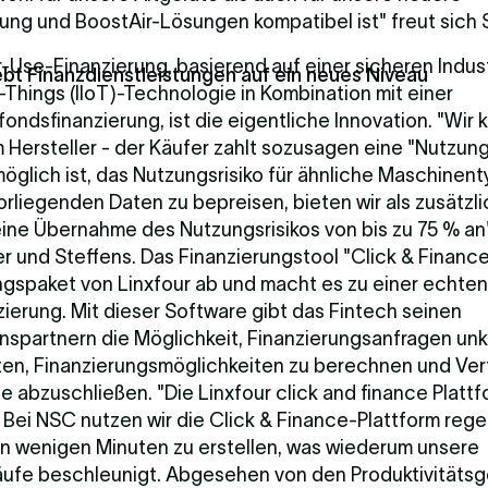
ng und BoostAir-Lösungen kompatibel ist" freut sich
-Use-Finanzierung, basierend auf einer sicheren Indust
ebt Finanzdienstleistungen auf ein neues Niveau
-Things (IIoT)-Technologie in Kombination mit einer
ndsfinanzierung, ist die eigentliche Innovation. "Wir 
 Hersteller - der Käufer zahlt sozusagen eine "Nutzun
öglich ist, das Nutzungsrisiko für ähnliche Maschinen
orliegenden Daten zu bepreisen, bieten wir als zusätzl
ine Übernahme des Nutzungsrisikos von bis zu 75 % an"
r und Steffens. Das Finanzierungstool "Click & Financ
ngspaket von Linxfour ab und macht es zu einer echten
ierung. Mit dieser Software gibt das Fintech seinen
nspartnern die Möglichkeit, Finanzierungsanfragen unk
ten, Finanzierungsmöglichkeiten zu berechnen und Ve
le abzuschließen. "Die Linxfour click and finance Plattf
. Bei NSC nutzen wir die Click & Finance-Plattform reg
n wenigen Minuten zu erstellen, was wiederum unsere
äufe beschleunigt. Abgesehen von den Produktivitäts