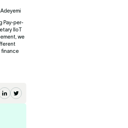
n Adeyemi
ng Pay-per-
etary IIoT
agement, we
fferent
 finance