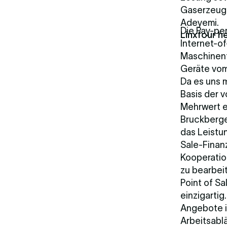
Gaserzeugu
Adeyemi.
Die Pay-per
Linxfour h
Internet-of
Maschinenfo
Geräte vom
Da es uns m
Basis der v
Mehrwert e
Bruckberge
das Leistu
Sale-Finanz
Kooperatio
zu bearbei
Point of Sa
einzigartig
Angebote i
Arbeitsabl