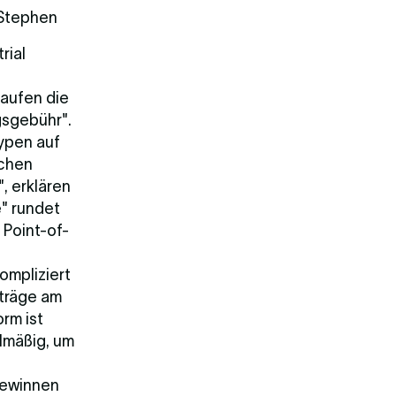
 Stephen
rial
kaufen die
gsgebühr".
typen auf
ichen
, erklären
e" rundet
 Point-of-
ompliziert
rträge am
orm ist
elmäßig, um
gewinnen