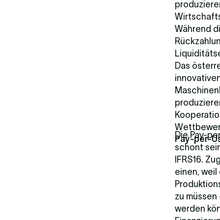
produziere
Wirtschafts
Während die
Rückzahlun
Liquidität
Das österre
innovative
Maschinenkä
produziere
Kooperatio
Wettbewer
Die Pay-pe
Pay-per-Us
schont sein
IFRS16. Zu
einen, weil
Produktions
zu müssen 
werden kön