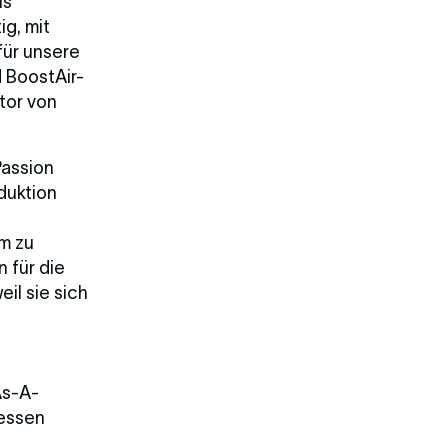
ls
ig, mit
ür unsere
 BoostAir-
tor von
Passion
duktion
em zu
 für die
il sie sich
As-A-
dessen