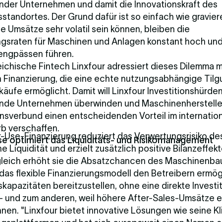
nder Unternehmen und damit die Innovationskraft des
standortes. Der Grund dafür ist so einfach wie gravier
 Umsätze sehr volatil sein können, bleiben die
gsraten für Maschinen und Anlagen konstant hoch un
sengpässen führen.
ichische Fintech Linxfour adressiert dieses Dilemma m
n Finanzierung, die eine echte nutzungsabhängige Tilg
ufe ermöglicht. Damit will Linxfour Investitionshürden
nde Unternehmen überwinden und Maschinenherstelle
nsverbund einen entscheidenden Vorteil im internatio
b verschaffen.
r-Use-Finanzierung reduziert das Verwertungsrisiko de
e optimiert das Liquiditäts- und Risikomanagement
e Liquidität und erzielt zusätzlich positive Bilanzeffek
gleich erhöht sie die Absatzchancen des Maschinenba
 das flexible Finanzierungsmodell den Betreibern ermög
kapazitäten bereitzustellen, ohne eine direkte Investit
- und zum anderen, weil höhere After-Sales-Umsätze er
nen. "Linxfour bietet innovative Lösungen wie seine Kl