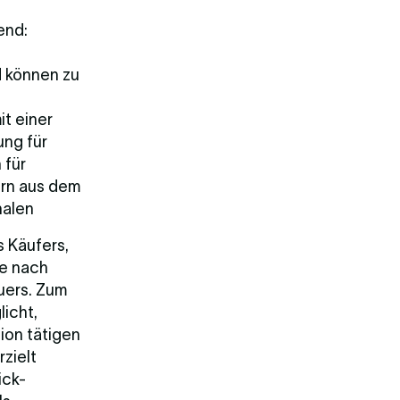
end:
d können zu
it einer
ung für
 für
rn aus dem
nalen
s Käufers,
te nach
uers. Zum
licht,
ion tätigen
zielt
ick-