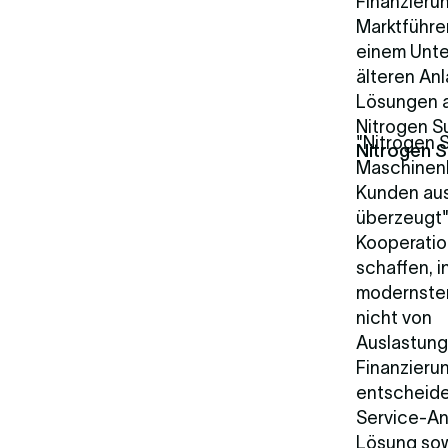
Finanzieru
Marktführer
einem Unte
älteren An
Lösungen a
Nitrogen S
"Nitrogen 
Nitrogen S
Maschinenb
Kunden aus 
überzeugt"
Kooperation
schaffen, 
modernsten
nicht von
Auslastung
Finanzierun
entscheide
Service-An
Lösung sow