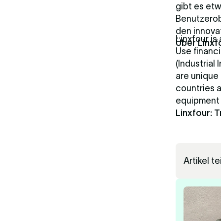
gibt es et
Benutzerob
den innova
Linxfour is
Über Linxf
Use financi
(Industrial
are unique 
countries 
equipment w
Linxfour: 
Artikel te