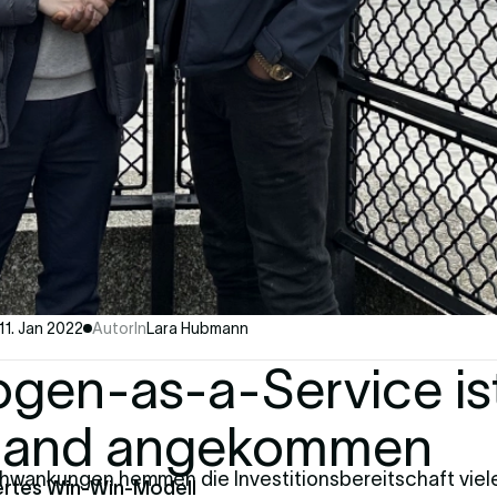
11. Jan 2022
AutorIn
Lara Hubmann
ogen-as-a-Service ist
land angekommen
hwankungen hemmen die Investitionsbereitschaft viel
ertes Win-Win-Modell