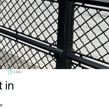
Scrolle um mehr zu erfahren
3 Min.
 in
er