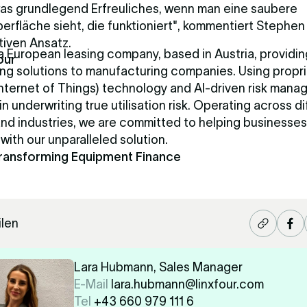
was grundlegend Erfreuliches, wenn man eine saubere
erfläche sieht, die funktioniert", kommentiert Stephe
tiven Ansatz.
 a European leasing company, based in Austria, providi
our
ng solutions to manufacturing companies. Using propri
 Internet of Things) technology and AI-driven risk man
in underwriting true utilisation risk. Operating across di
and industries, we are committed to helping businesses
ith our unparalleled solution.
Transforming Equipment Finance
ilen
Lara Hubmann, Sales Manager
E-Mail
lara.hubmann@linxfour.com
Tel
+43 660 979 111 6